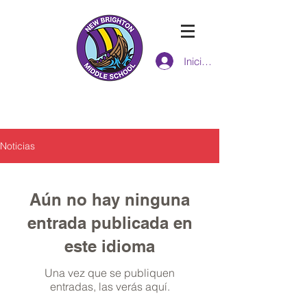
Iniciar sesión
ESCUELA INTERMEDIA de new
brighton
Noticias
Aún no hay ninguna
entrada publicada en
este idioma
Una vez que se publiquen
entradas, las verás aquí.